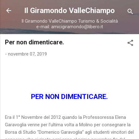
Passa ai contenuti principali
Il Giramondo ValleChiampo
Il Giramondo ValleChiampo Turismo & Socialità
e-mail: amicigiramondo@libero.it
Per non dimenticare.
-
novembre 07, 2019
PER NON DIMENTICARE.
Era il 1° Novembre del 2012 quando la Professoressa Elena
Garavoglia venne per l’ultima volta a Molino per consegnare la
Borsa di Studio “Domenico Garavoglia” agli studenti vincitori del