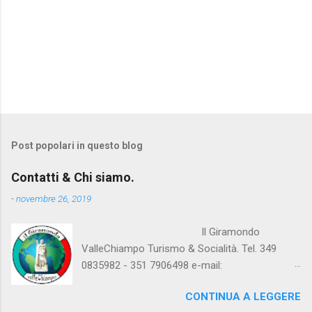
Post popolari in questo blog
Contatti & Chi siamo.
-
novembre 26, 2019
Il Giramondo
ValleChiampo Turismo & Socialità. Tel. 349
0835982 - 351 7906498 e-mail:
amicigiramondo@libero.it sito internet:
CONTINUA A LEGGERE
www.ilgiramondovallechiampo.com c.f.