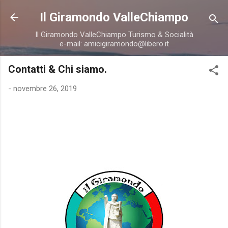
Passa ai contenuti principali
Il Giramondo ValleChiampo
Il Giramondo ValleChiampo Turismo & Socialità
e-mail: amicigiramondo@libero.it
Contatti & Chi siamo.
-
novembre 26, 2019