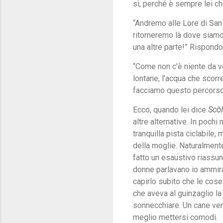
sì, perché è sempre lei che
“Andremo alle Lore di San 
ritorneremo là dove siamo 
una altre parte!” Rispondo
“Come non c’è niente da v
lontane, l’acqua che scorre
facciamo questo percors
Ecco, quando lei dice
Scòl
altre alternative. In poch
tranquilla pista ciclabil
della moglie. Naturalmente 
fatto un esaustivo riassun
donne parlavano io ammira
capirlo subito che le cose
che aveva al guinzaglio la
sonnecchiare. Un cane ver
meglio mettersi comodi.