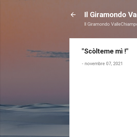
Il Giramondo V
Il Giramondo ValleChiampo
"Scòlteme mì !"
-
novembre 07, 2021