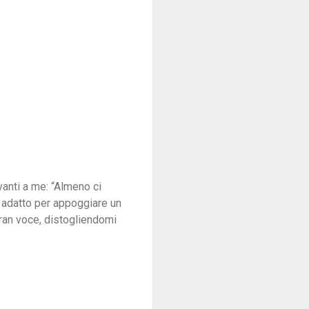
anti a me: “Almeno ci
 adatto per appoggiare un
gran voce, distogliendomi