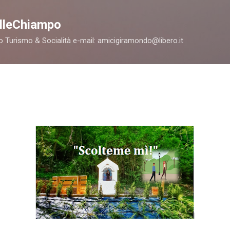
Passa ai contenuti principali
alleChiampo
 Turismo & Socialità e-mail: amicigiramondo@libero.it