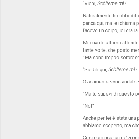
“Vieni,
Scòlteme mì !
Naturalmente ho obbedito 
panca qui, ma lei chiama 
facevo un colpo, lei era l
Mi guardo attorno attonit
tante volte, che posto mer
”Ma sono troppo sorpreso
“Siediti qui,
Scòlteme mì !
Ovviamente sono andato se
“Ma tu sapevi di questo p
“No!”
Anche per lei è stata una
abbiamo scoperto, ma che 
Così comincio un po’ a perl