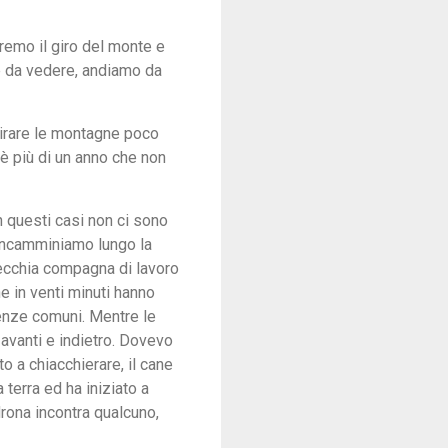
aremo il giro del monte e
te da vedere, andiamo da
mirare le montagne poco
 è più di un anno che non
 questi casi non ci sono
i incamminiamo lungo la
vecchia compagna di lavoro
he in venti minuti hanno
cenze comuni. Mentre le
vanti e indietro. Dovevo
o a chiacchierare, il cane
terra ed ha iniziato a
rona incontra qualcuno,