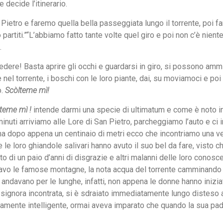
 decide l’itinerario.
Pietro e faremo quella bella passeggiata lungo il torrente, poi f
partiti.”“L’abbiamo fatto tante volte quel giro e poi non c’è nien
.
edere! Basta aprire gli occhi e guardarsi in giro, si possono am
 nel torrente, i boschi con le loro piante, dai, su moviamoci e poi
o.
Scòlteme mì!
teme mì !
intende darmi una specie di ultimatum e come è noto in
i minuti arriviamo alle Lore di San Pietro, parcheggiamo l’auto e c
e, ma dopo appena un centinaio di metri ecco che incontriamo una 
le loro ghiandole salivari hanno avuto il suo bel da fare, visto c
to di un paio d’anni di disgrazie e altri malanni delle loro conos
vo le famose montagne, la nota acqua del torrente camminando a
 andavano per le lunghe, infatti, non appena le donne hanno iniziat
 signora incontrata, si è sdraiato immediatamente lungo disteso a 
amente intelligente, ormai aveva imparato che quando la sua pad