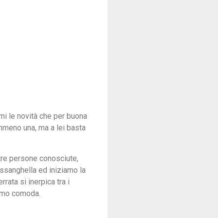
rmi le novità che per buona
mmeno una, ma a lei basta
tre persone conosciute,
assanghella ed iniziamo la
rata si inerpica tra i
diamo comoda.