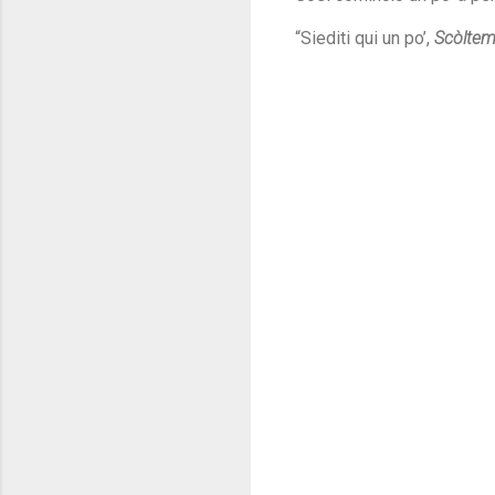
“Siediti qui un po’,
Scòltem